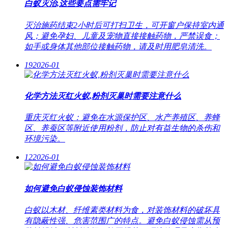
白蚁灭治,这些要点需牢记
灭治施药结束2小时后可打扫卫生，可开窗户保持室内通
风；避免孕妇、儿童及宠物直接接触药物，严禁误食；
如手或身体其他部位接触药物，请及时用肥皂清洗。
19
2026-01
化学方法灭红火蚁,粉剂灭巢时需要注意什么
重庆灭红火蚁：避免在水源保护区、水产养殖区、养蜂
区、养蚕区等附近使用粉剂，防止对有益生物的杀伤和
环境污染。
12
2026-01
如何避免白蚁侵蚀装饰材料
白蚁以木材、纤维素类材料为食，对装饰材料的破坏具
有隐蔽性强、危害范围广的特点。避免白蚁侵蚀需从预