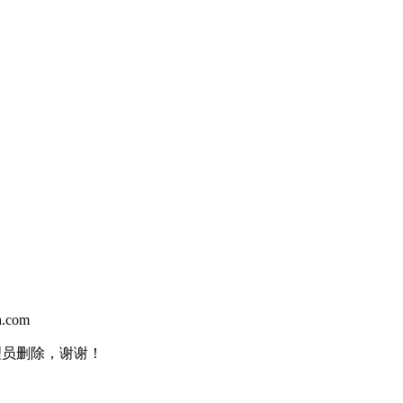
com
理员删除，谢谢！