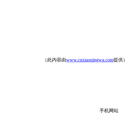
（此内容由
www.cqxiaoqingwa.com
提供）
手机网站